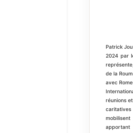
Patrick Jo
2024 par l
représente,
de la Rouma
avec Rome, 
Internatio
réunions et
caritative
mobilisent
apportant 