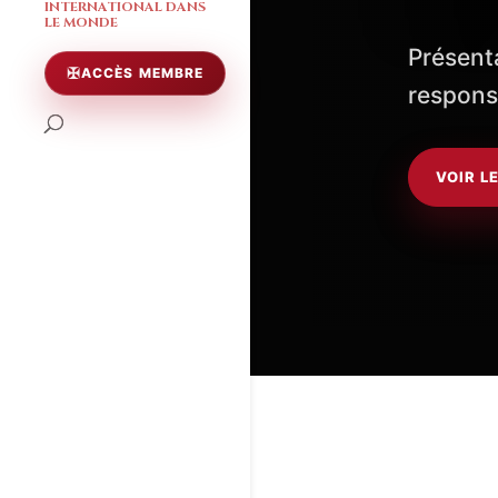
INTERNATIONAL DANS
LE MONDE
Présenta
ACCÈS MEMBRE
responsa
VOIR L