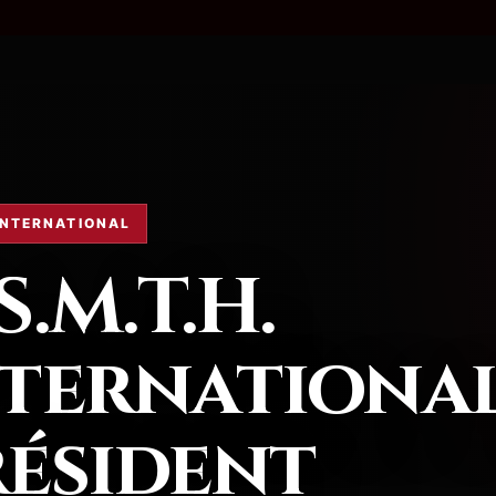
INTERNATIONAL
S.M.T.H.
ternational
résident