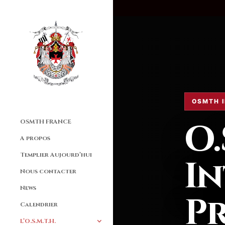
OSMTH 
O.
OSMTH FRANCE
A propos
Templier Aujourd’hui
In
Nous contacter
News
P
Calendrier
L’O.S.M.T.H.